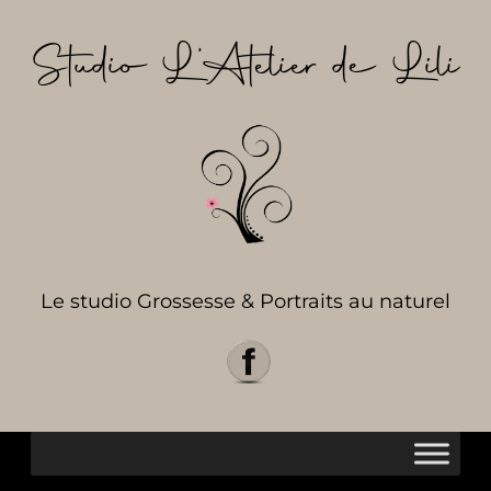
Aller
au
Studio L’Atelier de Lili
contenu
Le studio Grossesse & Portraits au naturel