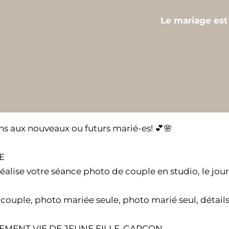
Le mariage est
ons aux nouveaux ou futurs marié-es! 💕🌸
E
réalise votre séance photo de couple en studio, le jou
couple, photo mariée seule, photo marié seul, détail
EMENT VIE DE JEUNE FILLE-GARCON