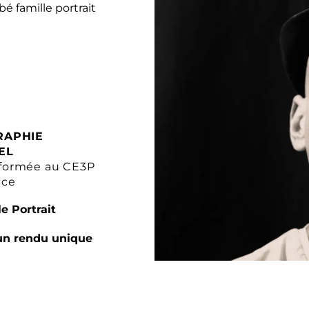
RAPHIE
EL
formée au CE3P
nce
e Portrait
un rendu unique