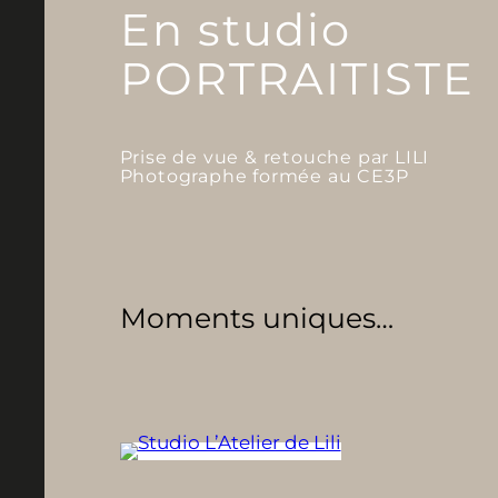
En studio
PORTRAITISTE
Prise de vue & retouche par LILI
Photographe formée au CE3P
Moments uniques…