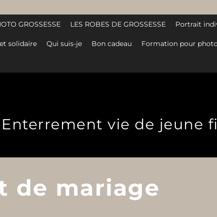
HOTO GROSSESSE
LES ROBES DE GROSSESSE
Portrait indi
et solidaire
Qui suis-je
Bon cadeau
Formation pour photo
Enterrement vie de jeune f
it de mariage