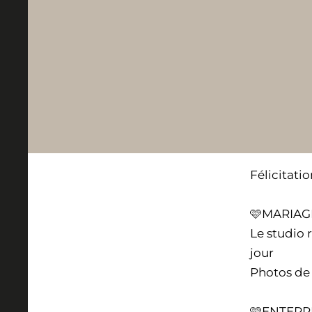
Félicitati
🩷MARIAG
Le studio 
jour
Photos de 
🩷ENTERR