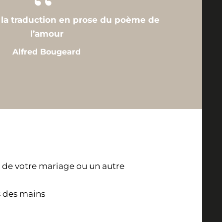
 la traduction en prose du poème de
l’amour
Alfred Bougeard
r de votre mariage ou un autre
s des mains