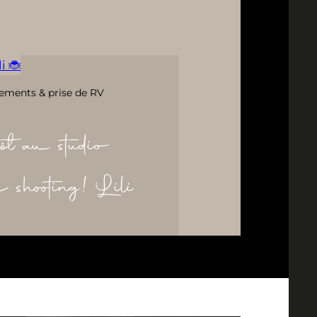
i 🐞
ements & prise de RV
ôt au studio
re shooting! Lili