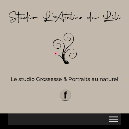
Aller
au
Studio L’Atelier de Lili
contenu
Le studio Grossesse & Portraits au naturel