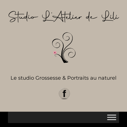
Aller
au
Studio L’Atelier de Lili
contenu
Le studio Grossesse & Portraits au naturel