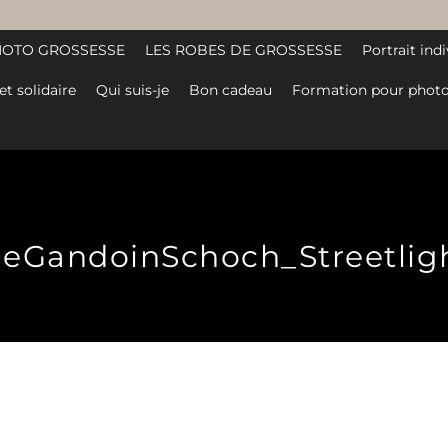
HOTO GROSSESSE
LES ROBES DE GROSSESSE
Portrait indi
et solidaire
Qui suis-je
Bon cadeau
Formation pour photo
ieGandoinSchoch_Streetligh