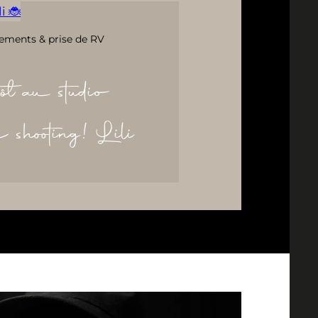
i 🐞
ements & prise de RV
ôt au studio
re shooting! Lili