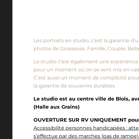
Les portraits en studio, c’est la garantie 
photos de Grossesse, Famille, Couple, Bébé
Le studio c’est également une expérience à vi
pour un moment où on se sent mis en vale
C’est aussi un moment de complicité pour l
la garantie de souvenirs durables
Le studio est au centre ville de Blois, a
(Halle aux Grains)
OUVERTURE SUR RV UNIQUEMENT pour l
Accessibilité personnes handicapées : atte
s’effectue par des marches (pas de rampe).