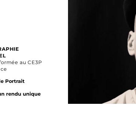
RAPHIE
EL
formée au CE3P
nce
e Portrait
un rendu unique