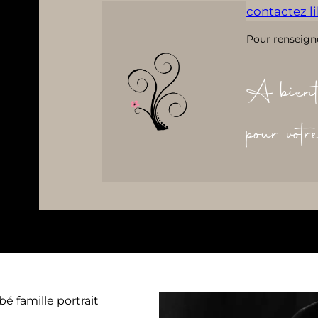
contactez lil
Pour renseign
A bient
pour vot