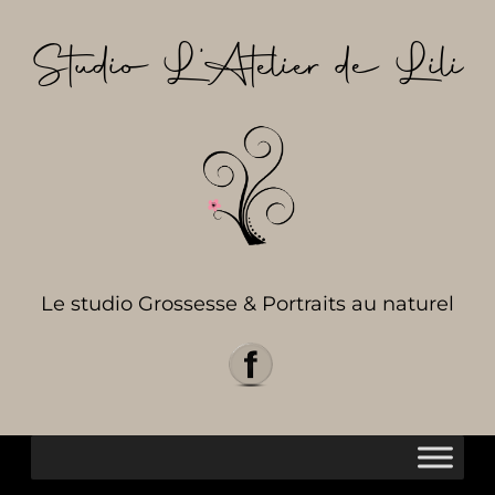
Aller
au
Studio L’Atelier de Lili
contenu
Le studio Grossesse & Portraits au naturel