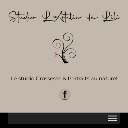
Aller
au
Studio L’Atelier de Lili
contenu
Le studio Grossesse & Portraits au naturel