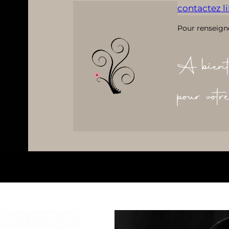
contactez lil
Pour renseign
A bient
pour vot