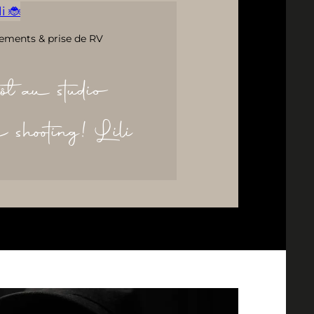
i 🐞
ements & prise de RV
ôt au studio
re shooting! Lili