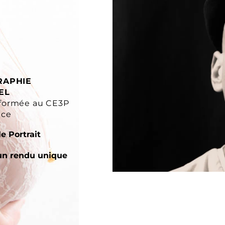
RAPHIE
EL
formée au CE3P
nce
e Portrait
un rendu unique