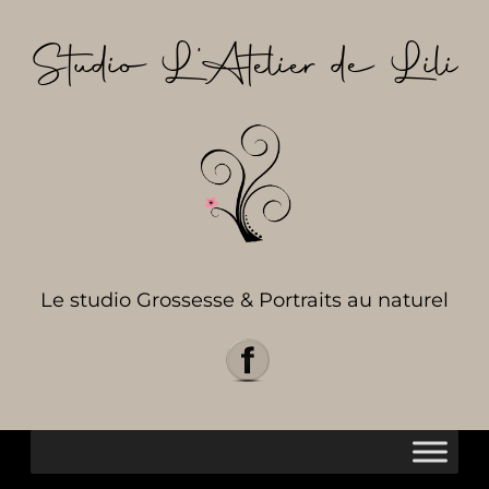
Aller
au
Studio L’Atelier de Lili
contenu
Le studio Grossesse & Portraits au naturel