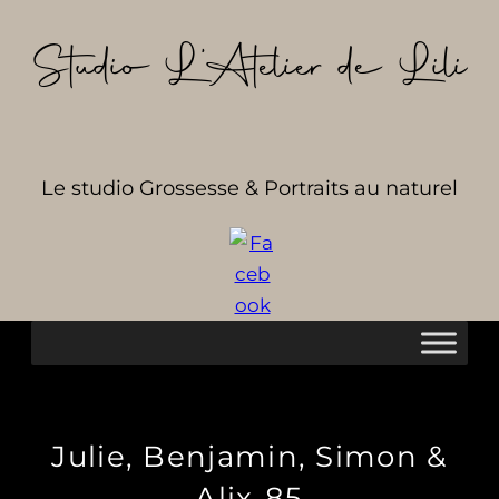
Aller
au
Studio L’Atelier de Lili
contenu
Le studio Grossesse & Portraits au naturel
Julie, Benjamin, Simon &
Alix-85