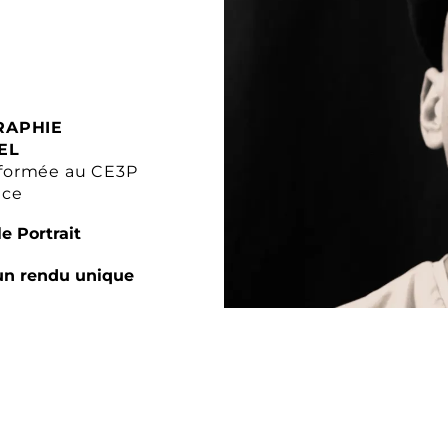
RAPHIE
EL
formée au CE3P
nce
e Portrait
un rendu unique