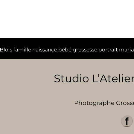
lois famille naissance bébé grossesse portrait mari
Studio L’Atelier
Photographe Grosses