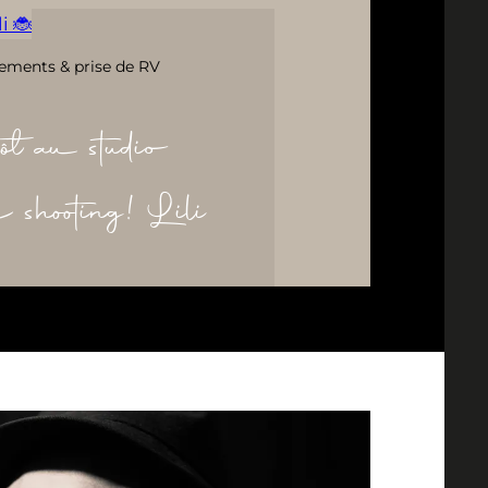
i 🐞
ements & prise de RV
ôt au studio
re shooting! Lili