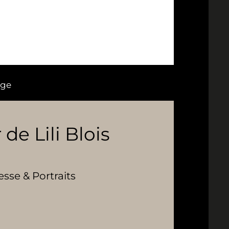
age
 de Lili Blois
se & Portraits