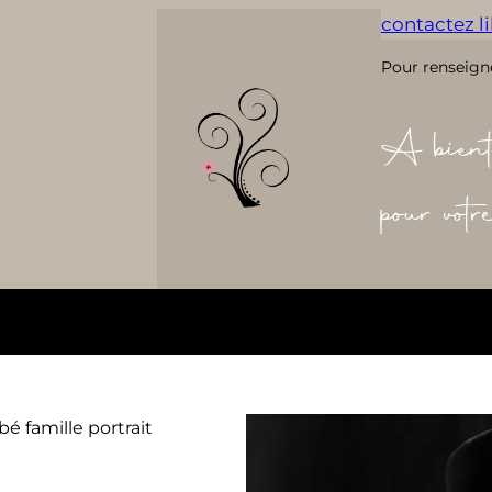
contactez lil
Pour renseign
A bient
pour vot