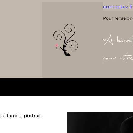
contactez lil
Pour renseign
A bient
pour vot