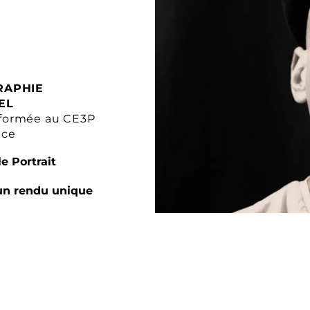
RAPHIE
EL
formée au CE3P
nce
e Portrait
un rendu unique