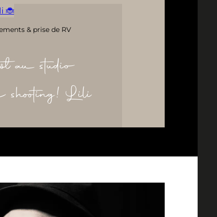
i 🐞
ements & prise de RV
ôt au studio
re shooting! Lili