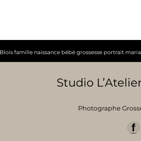
lois famille naissance bébé grossesse portrait mari
Studio L’Atelier
Photographe Grosses