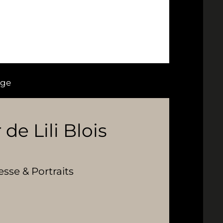
age
 de Lili Blois
se & Portraits