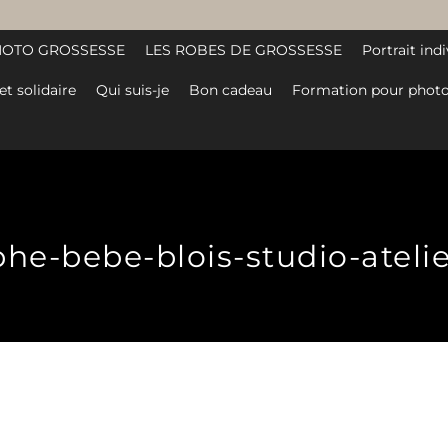
HOTO GROSSESSE
LES ROBES DE GROSSESSE
Portrait indi
et solidaire
Qui suis-je
Bon cadeau
Formation pour photo
e-bebe-blois-studio-atelier