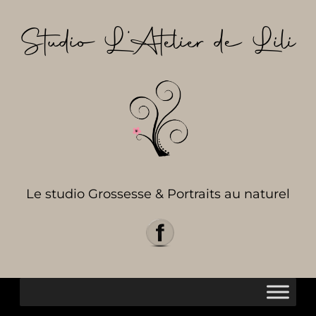
Aller
au
Studio L’Atelier de Lili
contenu
Le studio Grossesse & Portraits au naturel