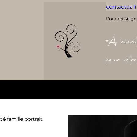
contactez lil
Pour renseign
A bient
pour vot