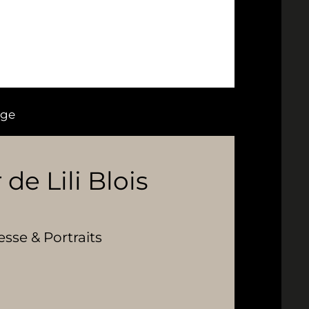
age
 de Lili Blois
se & Portraits