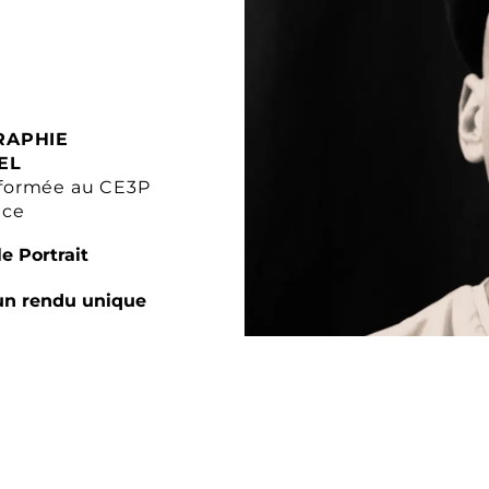
RAPHIE
EL
formée au CE3P
nce
e Portrait
un rendu unique