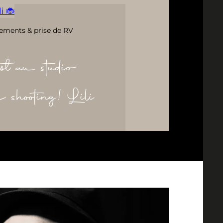
i 🐞
ements & prise de RV
ôt au studio
re shooting! Lili