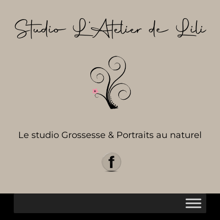
Aller
au
Studio L’Atelier de Lili
contenu
Le studio Grossesse & Portraits au naturel