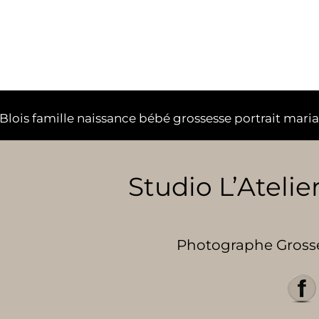
lois famille naissance bébé grossesse portrait mari
Studio L’Atelier
Photographe Grosses