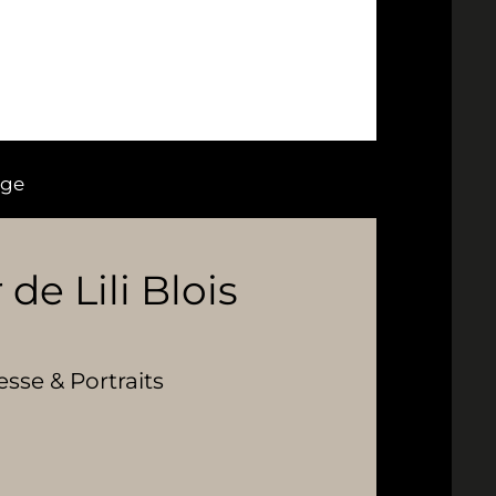
age
 de Lili Blois
se & Portraits