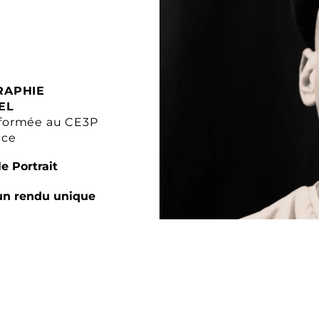
RAPHIE
EL
formée au CE3P
nce
e Portrait
un rendu unique