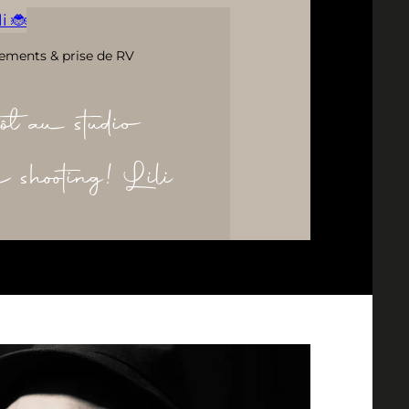
i 🐞
ements & prise de RV
ôt au studio
re shooting! Lili