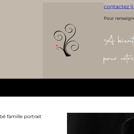
contactez lil
Pour renseign
A bient
pour vot