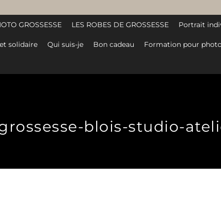
HOTO GROSSESSE
LES ROBES DE GROSSESSE
Portrait indi
et solidaire
Qui suis-je
Bon cadeau
Formation pour photo
ossesse-blois-studio-atelier