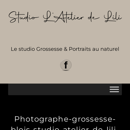
Aller
au
Studio L’Atelier de Lili
contenu
Le studio Grossesse & Portraits au naturel
Photographe-grossesse-
blois-studio-atelier-de-lili-