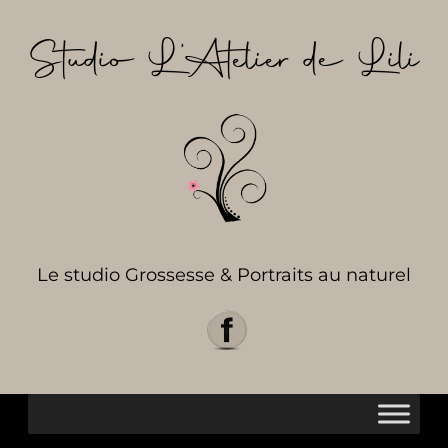
Aller
au
Studio L’Atelier de Lili
contenu
Le studio Grossesse & Portraits au naturel