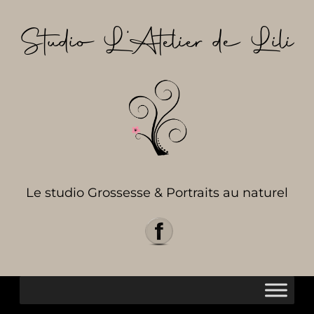
Aller
au
Studio L’Atelier de Lili
contenu
Le studio Grossesse & Portraits au naturel