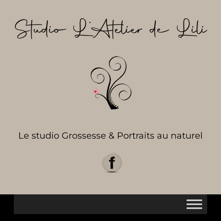
Aller
au
Studio L’Atelier de Lili
contenu
Le studio Grossesse & Portraits au naturel