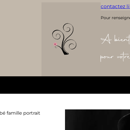
contactez lil
Pour renseign
A bient
pour vot