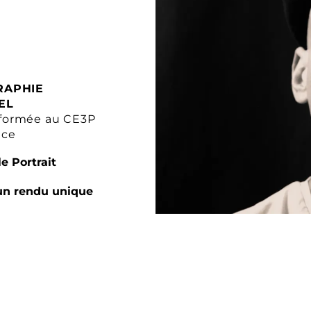
RAPHIE
EL
formée au CE3P
nce
e Portrait
un rendu unique