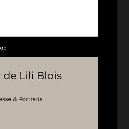
age
 de Lili Blois
se & Portraits