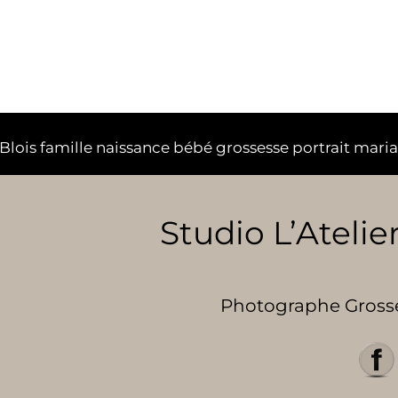
lois famille naissance bébé grossesse portrait mari
Studio L’Atelier
Photographe Grosses