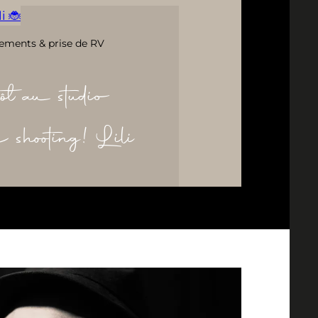
i 🐞
ements & prise de RV
ôt au studio
re shooting! Lili