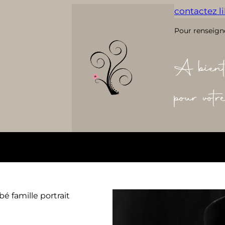
contactez lil
Pour renseign
A bient
pour vot