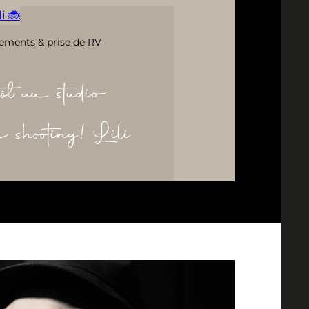
i 🐞
ements & prise de RV
ôt au studio
re shooting! Lili