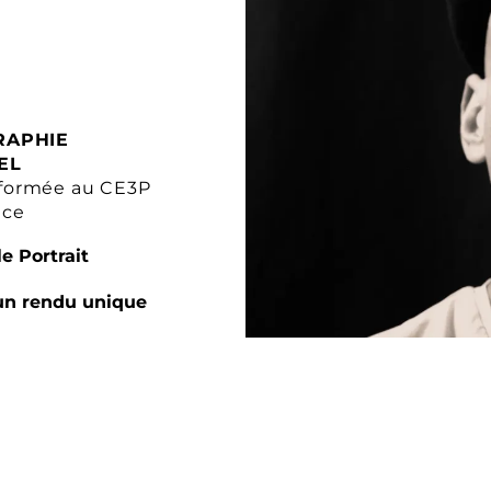
RAPHIE
EL
formée au CE3P
nce
e Portrait
un rendu unique