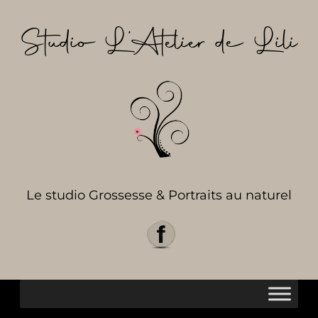
Aller
au
Studio L’Atelier de Lili
contenu
Le studio Grossesse & Portraits au naturel