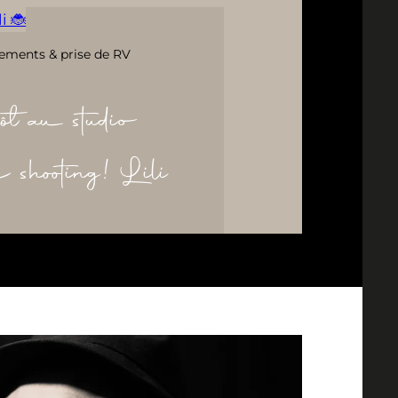
i 🐞
ements & prise de RV
ôt au studio
re shooting! Lili