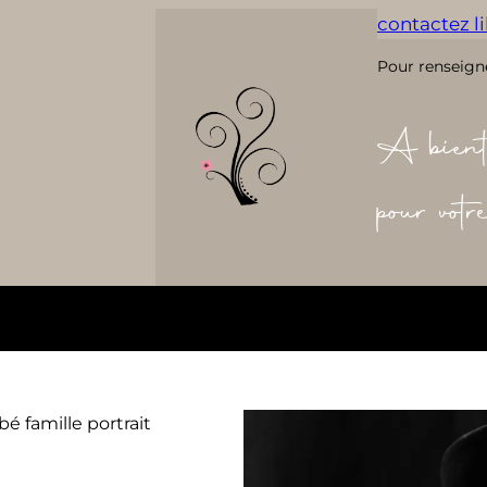
contactez lil
Pour renseign
A bient
pour vot