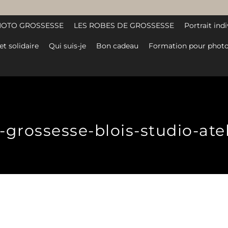
HOTO GROSSESSE
LES ROBES DE GROSSESSE
Portrait indi
et solidaire
Qui suis-je
Bon cadeau
Formation pour photo
rossesse-blois-studio-ateli