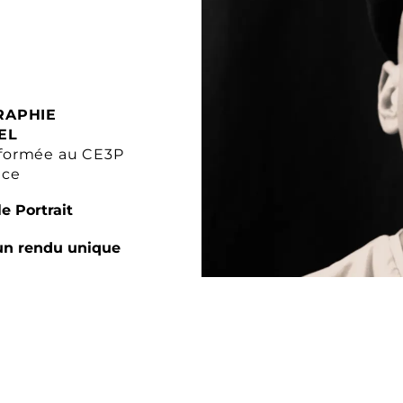
RAPHIE
EL
formée au CE3P
nce
e Portrait
un rendu unique