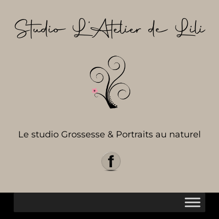
Aller
au
Studio L’Atelier de Lili
contenu
Le studio Grossesse & Portraits au naturel