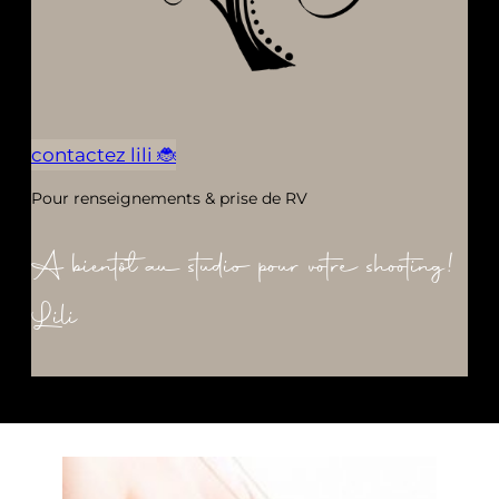
contactez lili 🐞
Pour renseignements & prise de RV
A bientôt au studio pour votre shooting!
Lili