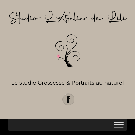
Aller
au
Studio L’Atelier de Lili
contenu
Le studio Grossesse & Portraits au naturel