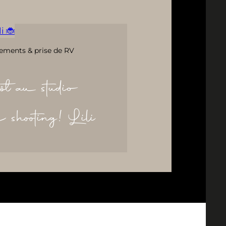
i 🐞
ements & prise de RV
ôt au studio
re shooting! Lili