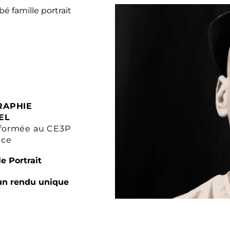
RAPHIE
EL
formée au CE3P
nce
e Portrait
un rendu unique