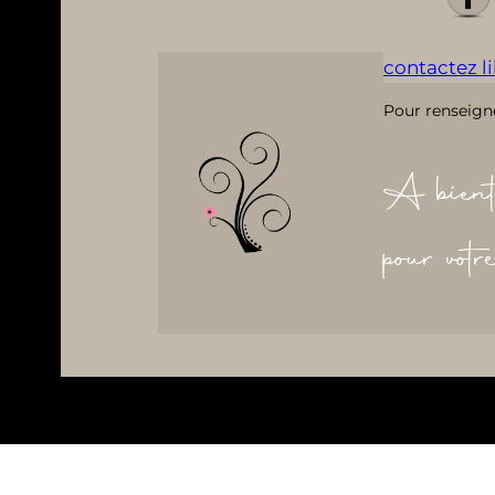
contactez lil
Pour renseign
A bient
pour vot