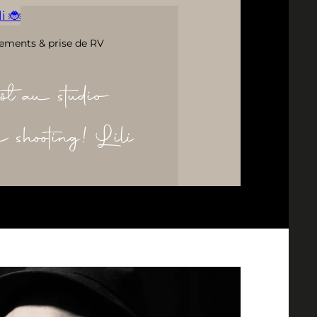
i 🐞
ements & prise de RV
ôt au studio
re shooting! Lili