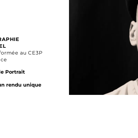
RAPHIE
EL
formée au CE3P
nce
e Portrait
un rendu unique