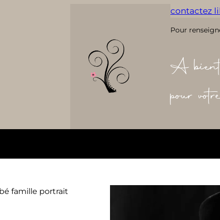
contactez lil
Pour renseign
A bient
pour vot