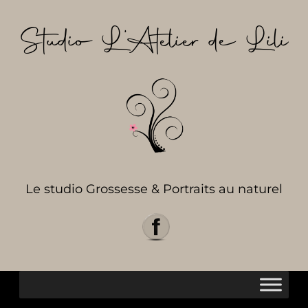
Aller
au
Studio L’Atelier de Lili
contenu
Le studio Grossesse & Portraits au naturel