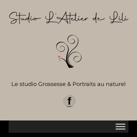
Aller
au
Studio L’Atelier de Lili
contenu
Le studio Grossesse & Portraits au naturel