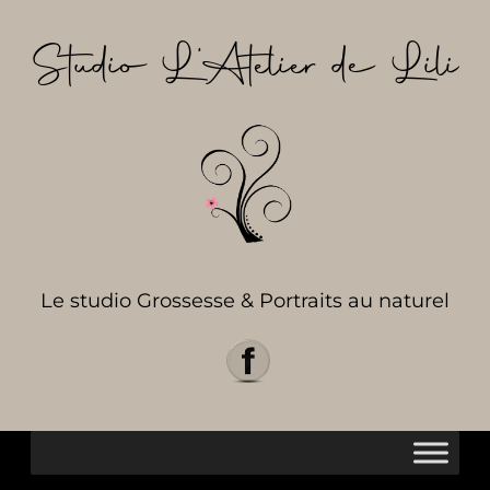
Aller
au
Studio L’Atelier de Lili
contenu
Le studio Grossesse & Portraits au naturel