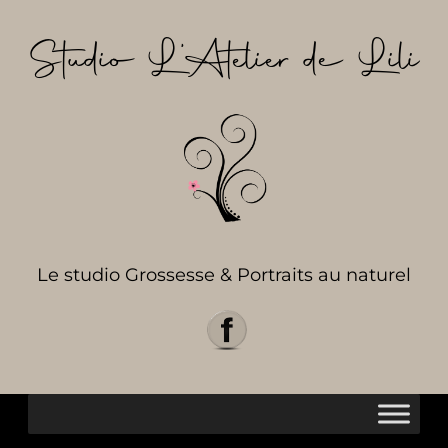
Aller
au
Studio L’Atelier de Lili
contenu
Le studio Grossesse & Portraits au naturel