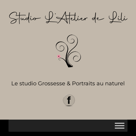
Aller
au
Studio L’Atelier de Lili
contenu
Le studio Grossesse & Portraits au naturel