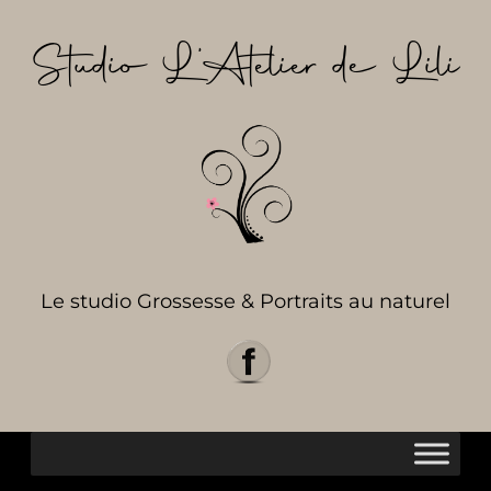
Aller
au
Studio L’Atelier de Lili
contenu
Le studio Grossesse & Portraits au naturel