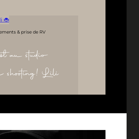
i 🐞
ements & prise de RV
ôt au studio
re shooting! Lili