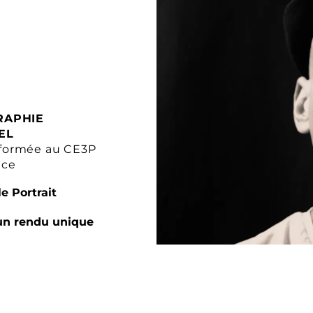
RAPHIE
EL
formée au CE3P
nce
e Portrait
un rendu unique