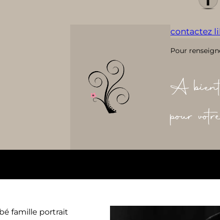
contactez lil
Pour renseign
A bient
pour vot