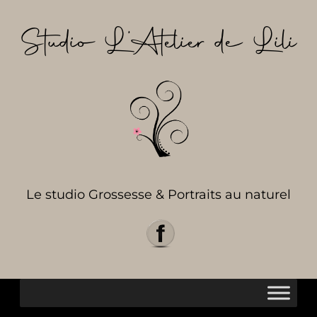
Aller
au
Studio L’Atelier de Lili
contenu
Le studio Grossesse & Portraits au naturel