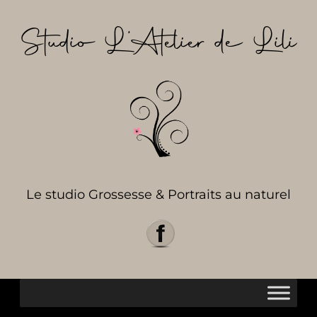
Aller
au
Studio L’Atelier de Lili
contenu
Le studio Grossesse & Portraits au naturel