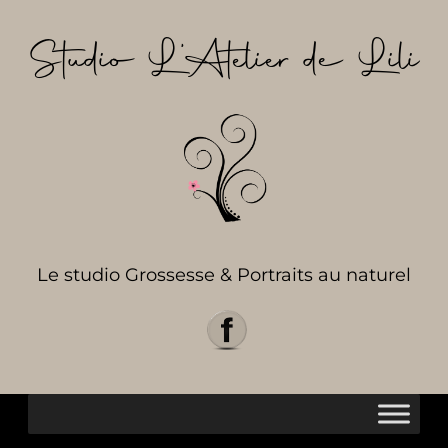
Aller
au
Studio L’Atelier de Lili
contenu
Le studio Grossesse & Portraits au naturel