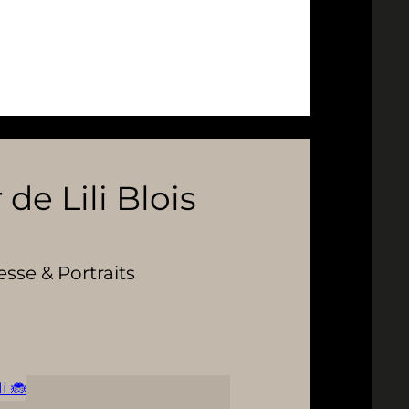
 de Lili Blois
se & Portraits
i 🐞