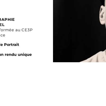
RAPHIE
EL
formée au CE3P
nce
e Portrait
un rendu unique