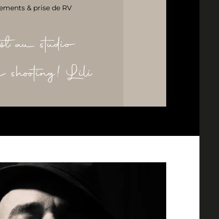
ements & prise de RV
ôt au studio
re shooting! Lili