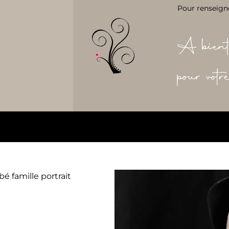
Pour renseign
A bient
pour vot