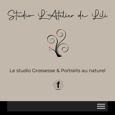
Aller
au
Studio L’Atelier de Lili
contenu
Le studio Grossesse & Portraits au naturel