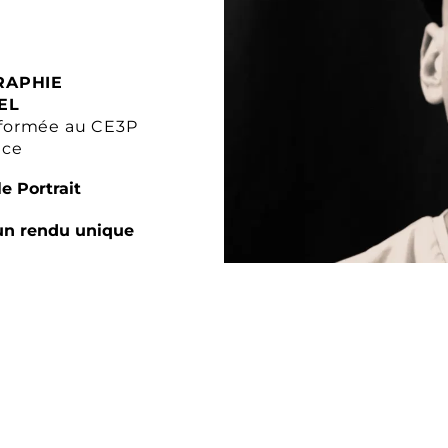
RAPHIE
EL
formée au CE3P
nce
e Portrait
un rendu unique