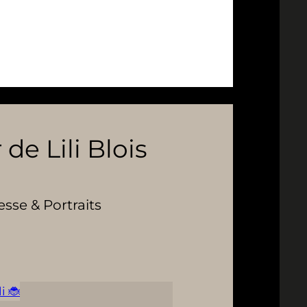
 de Lili Blois
se & Portraits
i 🐞