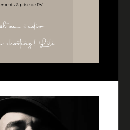
ements & prise de RV
ôt au studio
re shooting! Lili