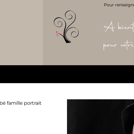
Pour renseign
A bient
pour vot