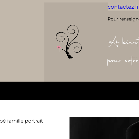
contactez lil
Pour renseign
A bient
pour vot