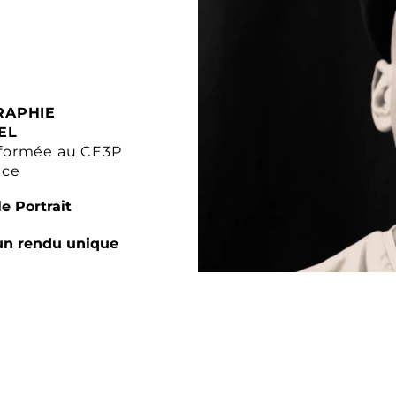
RAPHIE
EL
formée au CE3P
nce
e Portrait
un rendu unique