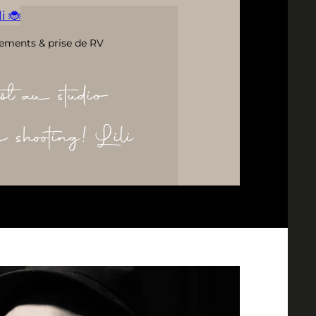
i 🐞
ements & prise de RV
ôt au studio
re shooting! Lili