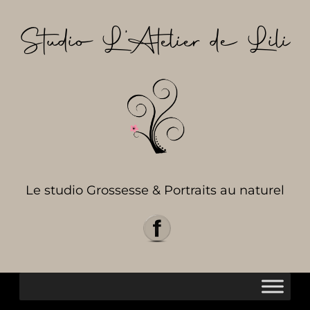
Aller
au
Studio L’Atelier de Lili
contenu
Le studio Grossesse & Portraits au naturel