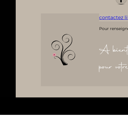
contactez lil
Pour renseign
A bient
pour vot