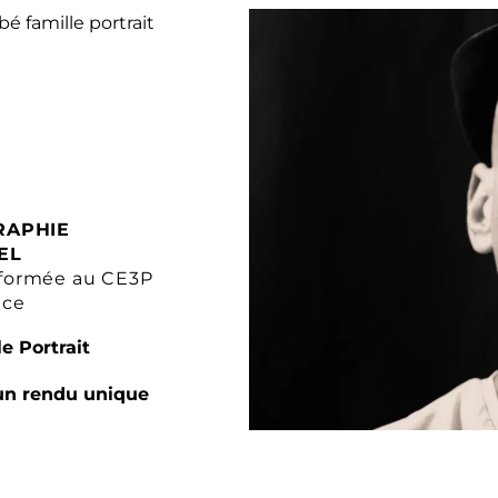
RAPHIE
EL
formée au CE3P
nce
e Portrait
un rendu unique