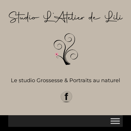
Aller
au
Studio L’Atelier de Lili
contenu
Le studio Grossesse & Portraits au naturel