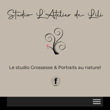
Aller
au
Studio L’Atelier de Lili
contenu
Le studio Grossesse & Portraits au naturel