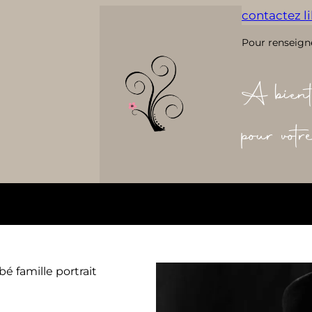
contactez lil
Pour renseign
A bient
pour vot