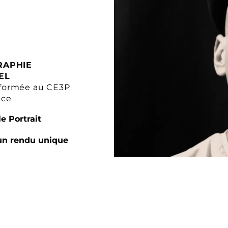
RAPHIE
EL
formée au CE3P
nce
e Portrait
un rendu unique