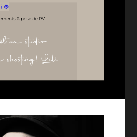
i 🐞
ements & prise de RV
ôt au studio
re shooting! Lili