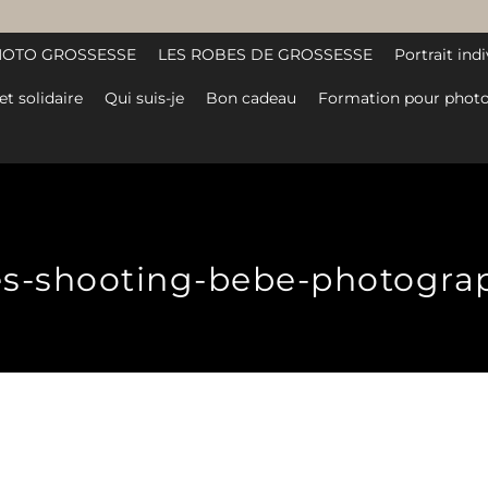
HOTO GROSSESSE
LES ROBES DE GROSSESSE
Portrait indi
et solidaire
Qui suis-je
Bon cadeau
Formation pour photo
es-shooting-bebe-photograp