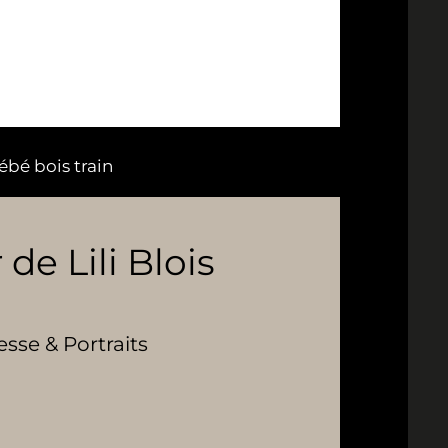
ébé bois train
 de Lili Blois
se & Portraits