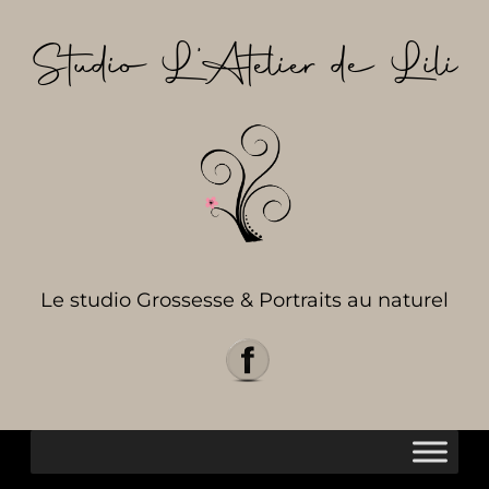
Aller
au
Studio L’Atelier de Lili
contenu
Le studio Grossesse & Portraits au naturel