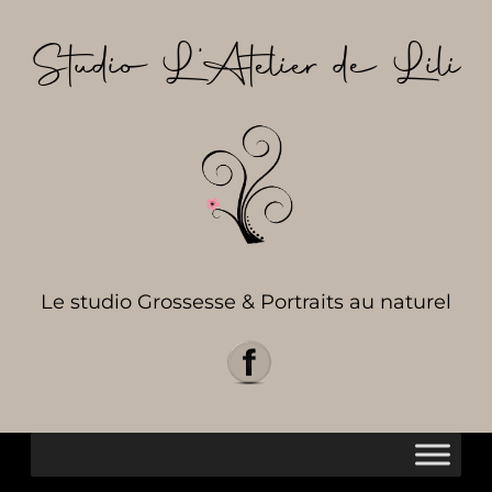
Aller
au
Studio L’Atelier de Lili
contenu
Le studio Grossesse & Portraits au naturel