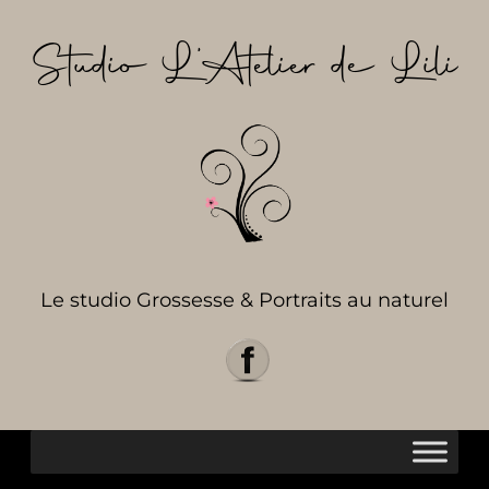
Aller
au
Studio L’Atelier de Lili
contenu
Le studio Grossesse & Portraits au naturel